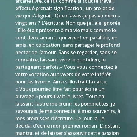
arcane livre, ce fut comme si tout le travail
effectué prenait signification ; un projet de
vie qui s’alignait. Que n’avais-je pas vu depuis
vingt ans ? L’écriture. Non que je l’aie ignorée
! Elle était présente à ma vie mais comme le
sont deux amants qui vivent en parallèle, en
amis, en colocation, sans partager le profond
nectar de l’amour. Sans se regarder, sans se
connaître, laissant vivre le quotidien, le
partageant parfois.« Vous vous connectez à
votre vocation au travers de votre intérêt
pour les livres ». Ainsi s’illustrait la carte.
« Vous pourriez être fait pour écrire un
ouvrage » poursuivait le livret. Tout en
laissant l’astre me brunir les pommettes, je
savourais. Je me connectai à mes souvenirs, à
mes prémisses d’écriture. Ce jour-là, je
décidai d’écrire mon premier roman,
L’instant
mantra
, et de laisser s’assouvir cette passion