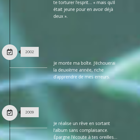
te torturer l’esprit… « mais qu’il
était jeune pour en avoir déjà
deux ».
2002
Je monte ma boîte. J’échouerai
la deuxième année, riche
d’apprendre de mes erreurs.
2009
Je réalise un rêve en sortant
l’album sans complaisance.
Épargne l’écoute à tes oreilles…