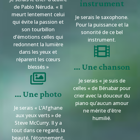
instrument
de Pablo Néruda. « Il
meurt lentement celui
Je serais le saxophone.
qui évite la passion et
Pour la puissance et la
son tourbillon
sonorité de ce bel
d’émotions celles qui
instrument.
redonnent la lumière
dans les yeux et
réparent les cœurs
... Une chanson
blessés »
Je serais « je suis de
celles « de Bénabar pour
... Une photo
crier avec la douceur du
piano qu’aucun amour
Je serais « L’Afghane
ne mérite d’être
aux yeux verts » de
humilié.
Steve McCurry. Il y a
tout dans ce regard, la
beauté, l’étonnement,