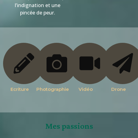
l’indignation et une
pincée de peur.
Ecriture
Photographie
Vidéo
Drone
Mes passions