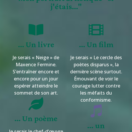
j'étais..."
... Un livre
... Un film
Je serais « Neige » de
Je serais « Le cercle des
Maxence Fermine.
poètes disparus », la
S’entraîner encore et
dernière scène surtout.
encore pour un jour
Émouvant de voir le
espérer atteindre le
courage lutter contre
sommet de son art.
les méfaits du
conformisme.
... Un poème
... un
Je serais le chef-d’œuvre